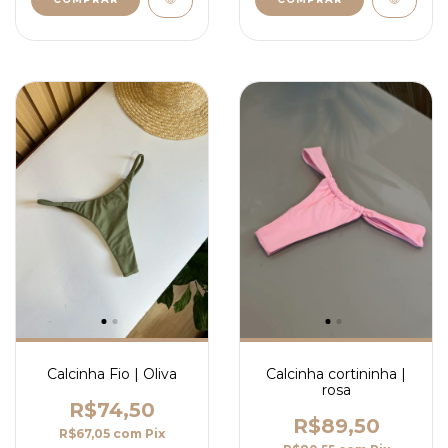
Calcinha Fio | Oliva
Calcinha cortininha |
rosa
R$74,50
R$89,50
R$67,05
com
Pix