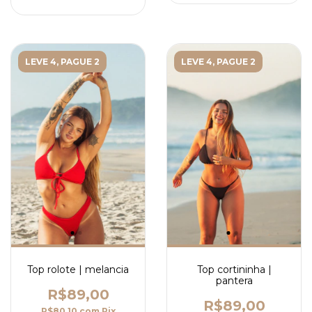
LEVE 4, PAGUE 2
LEVE 4, PAGUE 2
Top rolote | melancia
Top cortininha |
pantera
R$89,00
R$89,00
R$80,10
com
Pix