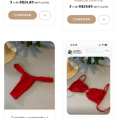
R$80,55
com
Pix
3
x de
R$24,83
sem juros
3
x de
R$29,83
sem juros
COMPRAR
COMPRAR