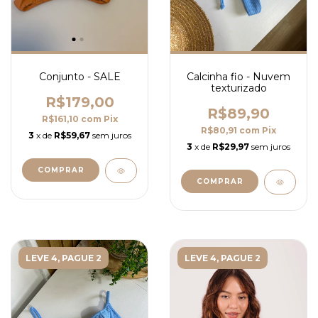
Conjunto - SALE
Calcinha fio - Nuvem
texturizado
R$179,00
R$89,90
R$161,10
com
Pix
R$80,91
com
Pix
3
x de
R$59,67
sem juros
3
x de
R$29,97
sem juros
COMPRAR
COMPRAR
LEVE 4, PAGUE 2
LEVE 4, PAGUE 2