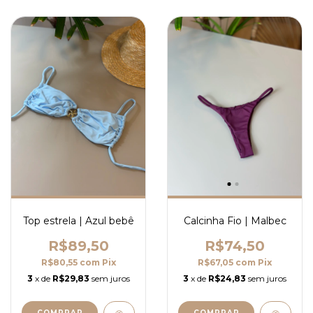
Top estrela | Azul bebê
Calcinha Fio | Malbec
R$89,50
R$74,50
R$80,55
com
Pix
R$67,05
com
Pix
3
x de
R$29,83
sem juros
3
x de
R$24,83
sem juros
COMPRAR
COMPRAR