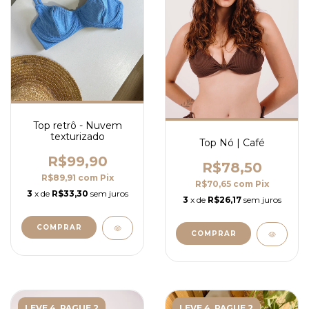
Top retrô - Nuvem
texturizado
Top Nó | Café
R$99,90
R$78,50
R$89,91
com
Pix
R$70,65
com
Pix
3
x de
R$33,30
sem juros
3
x de
R$26,17
sem juros
COMPRAR
COMPRAR
LEVE 4, PAGUE 2
LEVE 4, PAGUE 2