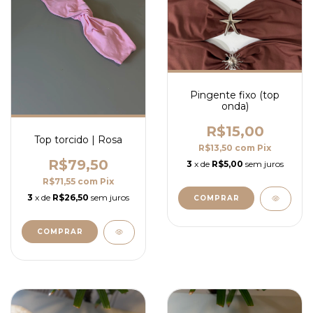
Pingente fixo (top
onda)
R$15,00
Top torcido | Rosa
R$13,50
com
Pix
R$79,50
3
x de
R$5,00
sem juros
R$71,55
com
Pix
3
x de
R$26,50
sem juros
COMPRAR
COMPRAR