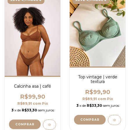
Top vintage | verde
textura
Calcinha asa | café
R$99,90
R$99,90
R$89,91
com
Pix
R$89,91
com
Pix
3
x de
R$33,30
sem juros
3
x de
R$33,30
sem juros
COMPRAR
COMPRAR