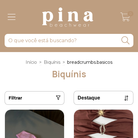
0
Início
>
Biquínis
>
breadcrumbs.basicos
Biquínis
Filtrar