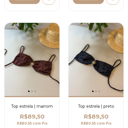
Top estrela | marrom
Top estrela | preto
R$89,50
R$89,50
R$80,55
com
Pix
R$80,55
com
Pix