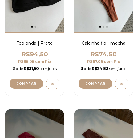
Top onda | Preto
Calcinha fio | mocha
R$94,50
R$74,50
R$85,05
com
Pix
R$67,05
com
Pix
3
x de
R$31,50
sem juros
3
x de
R$24,83
sem juros
COMPRAR
COMPRAR