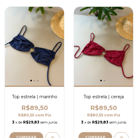
Top estrela | marinho
Top estrela | cereja
R$89,50
R$89,50
R$80,55
com
Pix
R$80,55
com
Pix
3
x de
R$29,83
sem juros
3
x de
R$29,83
sem juros
COMPRAR
COMPRAR