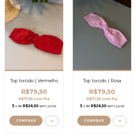
Top torcido | Vermelho
Top torcido | Rosa
R$79,50
R$79,50
R$71,55
com
Pix
R$71,55
com
Pix
3
x de
R$26,50
sem juros
3
x de
R$26,50
sem juros
COMPRAR
COMPRAR