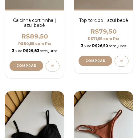
Top torcido | azul bebê
Calcinha cortininha |
azul bebê
R$79,50
R$89,50
R$71,55
com
Pix
R$80,55
com
Pix
3
x de
R$26,50
sem juros
3
x de
R$29,83
sem juros
COMPRAR
COMPRAR