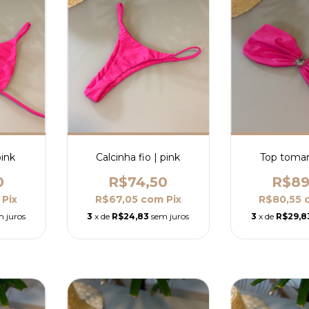
pink
Calcinha fio | pink
Top tomar
0
R$74,50
R$89
Pix
R$67,05
com
Pix
R$80,55
m juros
3
x de
R$24,83
sem juros
3
x de
R$29,8