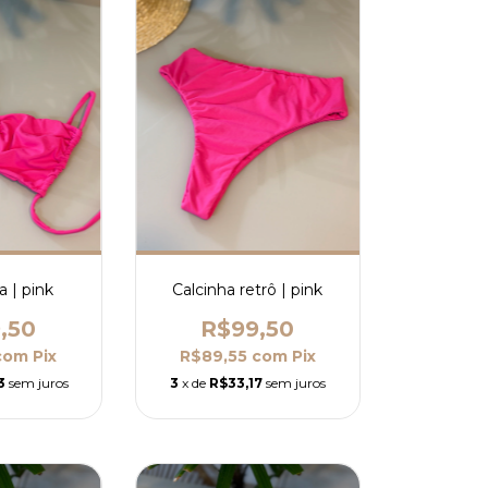
a | pink
Calcinha retrô | pink
,50
R$99,50
com
Pix
R$89,55
com
Pix
3
sem juros
3
x de
R$33,17
sem juros