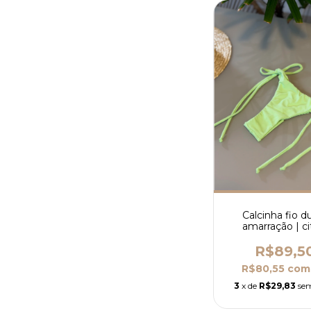
Calcinha fio d
amarração | ci
R$89,5
R$80,55
com
3
x de
R$29,83
sem