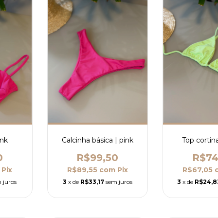
ink
Calcinha básica | pink
Top cortina
0
R$99,50
R$74
Pix
R$89,55
com
Pix
R$67,05
 juros
3
x de
R$33,17
sem juros
3
x de
R$24,8