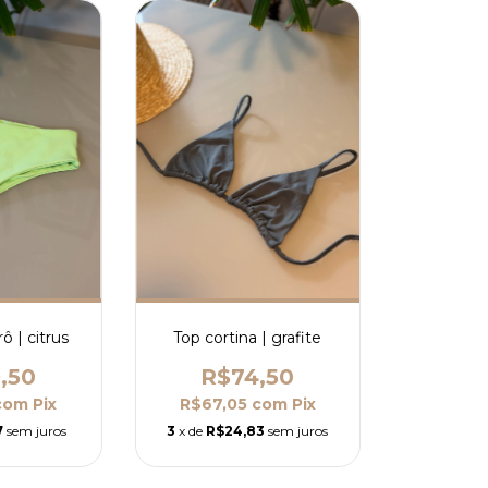
ô | citrus
Top cortina | grafite
,50
R$74,50
com
Pix
R$67,05
com
Pix
7
sem juros
3
x de
R$24,83
sem juros