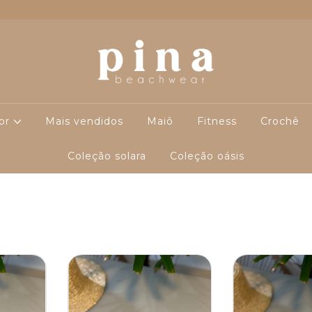
cor
Mais vendidos
Maiô
Fitness
Crochê
Coleção solara
Coleção oásis