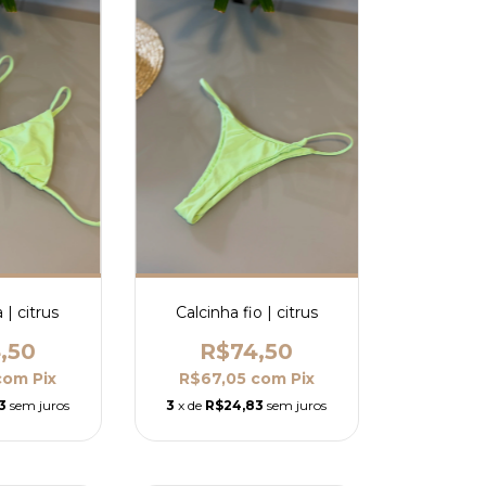
 | citrus
Calcinha fio | citrus
,50
R$74,50
com
Pix
R$67,05
com
Pix
3
sem juros
3
x de
R$24,83
sem juros