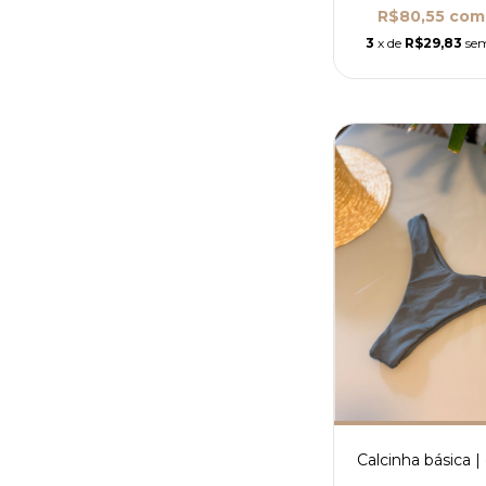
R$80,55
com
3
x de
R$29,83
sem
Calcinha básica | 