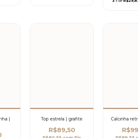
3
x de
R$29,8
nha |
Top estrela | grafite
Calcinha retr
R$89,50
R$99
0
R$80,55
com
Pix
R$89,55