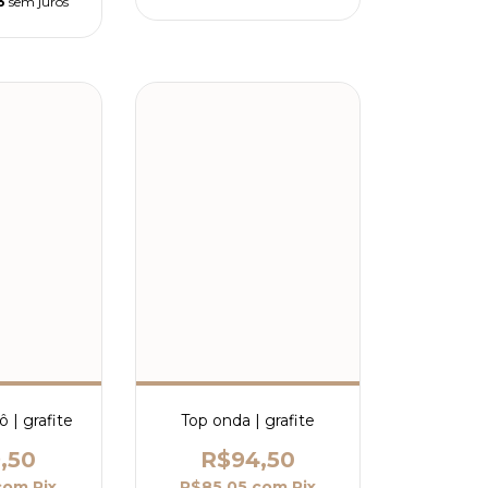
3
sem juros
ô | grafite
Top onda | grafite
,50
R$94,50
com
Pix
R$85,05
com
Pix