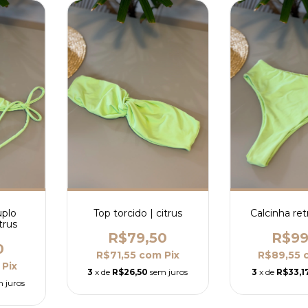
uplo
Top torcido | citrus
Calcinha retr
trus
R$79,50
R$99
0
R$71,55
com
Pix
R$89,55
Pix
3
x de
R$26,50
sem juros
3
x de
R$33,1
 juros