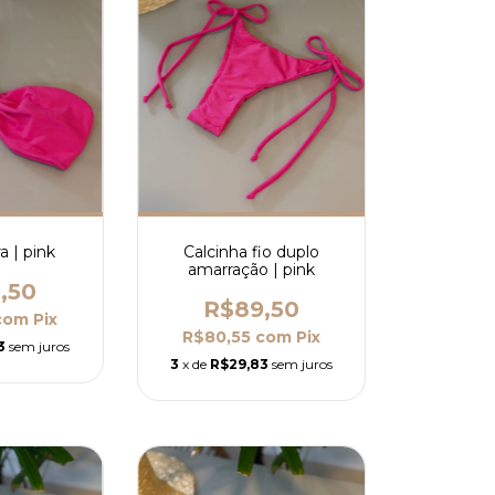
a | pink
Calcinha fio duplo
amarração | pink
,50
R$89,50
com
Pix
R$80,55
com
Pix
3
sem juros
3
x de
R$29,83
sem juros