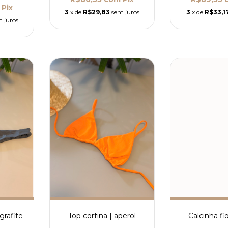
Pix
3
x de
R$29,83
sem juros
3
x de
R$33,1
 juros
grafite
Top cortina | aperol
Calcinha fio