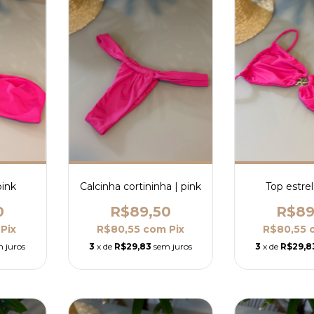
pink
Calcinha cortininha | pink
Top estrel
0
R$89,50
R$89
Pix
R$80,55
com
Pix
R$80,55
 juros
3
x de
R$29,83
sem juros
3
x de
R$29,8