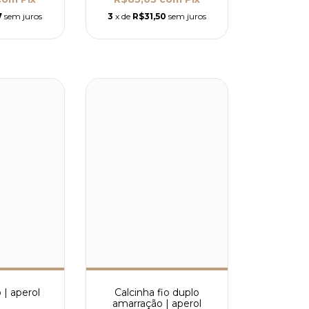
7
sem juros
3
x de
R$31,50
sem juros
 | aperol
Calcinha fio duplo
amarração | aperol