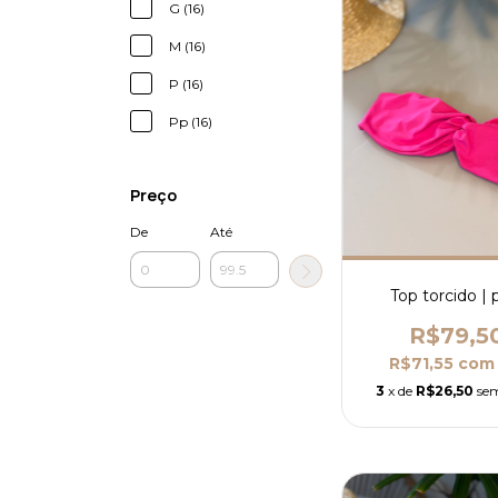
G (16)
M (16)
P (16)
Pp (16)
Preço
De
Até
Top torcido | 
R$79,5
R$71,55
com
3
x de
R$26,50
sem