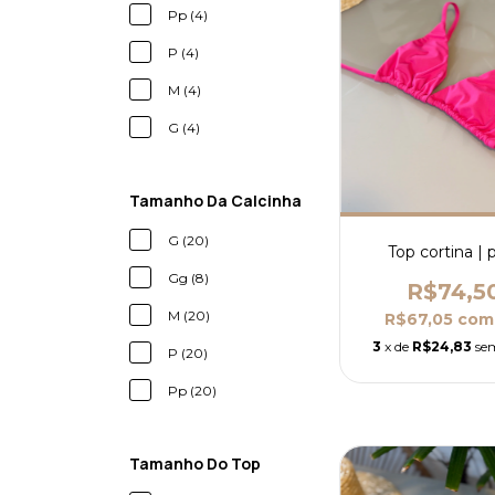
Pp (4)
P (4)
M (4)
G (4)
Tamanho Da Calcinha
G (20)
Top cortina | 
Gg (8)
R$74,5
M (20)
R$67,05
com
3
x de
R$24,83
se
P (20)
Pp (20)
Tamanho Do Top