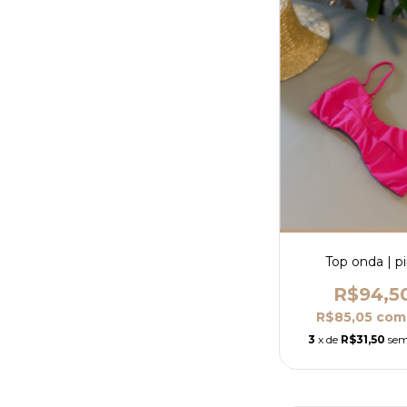
Top onda | p
R$94,5
R$85,05
com
3
x de
R$31,50
sem