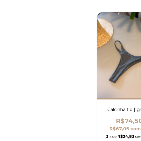
Calcinha fio | g
R$74,5
R$67,05
com
3
x de
R$24,83
se