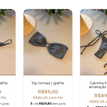
rafite
Top tomara | grafite
Calcinha f
amarração 
0
R$89,50
R$89
Pix
R$80,55
com
Pix
R$80,55
m juros
3
x de
R$29,83
sem juros