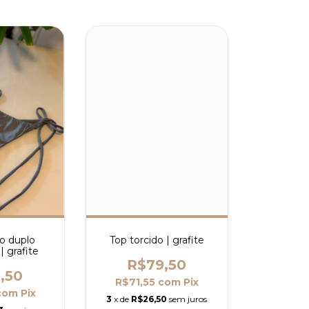
io duplo
Top torcido | grafite
| grafite
R$79,50
,50
R$71,55
com
Pix
com
Pix
3
x de
R$26,50
sem juros